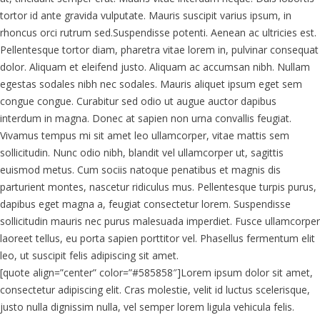
tortor id ante gravida vulputate. Mauris suscipit varius ipsum, in
rhoncus orci rutrum sed.Suspendisse potenti. Aenean ac ultricies est.
Pellentesque tortor diam, pharetra vitae lorem in, pulvinar consequat
dolor. Aliquam et eleifend justo. Aliquam ac accumsan nibh. Nullam
egestas sodales nibh nec sodales. Mauris aliquet ipsum eget sem
congue congue. Curabitur sed odio ut augue auctor dapibus
interdum in magna. Donec at sapien non urna convallis feugiat.
Vivamus tempus mi sit amet leo ullamcorper, vitae mattis sem
sollicitudin. Nunc odio nibh, blandit vel ullamcorper ut, sagittis
euismod metus. Cum sociis natoque penatibus et magnis dis
parturient montes, nascetur ridiculus mus. Pellentesque turpis purus,
dapibus eget magna a, feugiat consectetur lorem. Suspendisse
sollicitudin mauris nec purus malesuada imperdiet. Fusce ullamcorper
laoreet tellus, eu porta sapien porttitor vel. Phasellus fermentum elit
leo, ut suscipit felis adipiscing sit amet.
[quote align=”center” color=”#585858″]Lorem ipsum dolor sit amet,
consectetur adipiscing elit. Cras molestie, velit id luctus scelerisque,
justo nulla dignissim nulla, vel semper lorem ligula vehicula felis.