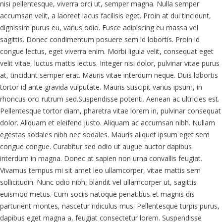
nisi pellentesque, viverra orci ut, semper magna. Nulla semper
accumsan velit, a laoreet lacus facilisis eget. Proin at dui tincidunt,
dignissim purus eu, varius odio. Fusce adipiscing eu massa vel
sagittis. Donec condimentum posuere sem id lobortis. Proin id
congue lectus, eget viverra enim. Morbi ligula velit, consequat eget
velit vitae, luctus mattis lectus. Integer nisi dolor, pulvinar vitae purus
at, tincidunt semper erat. Mauris vitae interdum neque. Duis lobortis
tortor id ante gravida vulputate. Mauris suscipit varius ipsum, in
rhoncus orci rutrum sed.Suspendisse potenti. Aenean ac ultricies est.
Pellentesque tortor diam, pharetra vitae lorem in, pulvinar consequat
dolor. Aliquam et eleifend justo. Aliquam ac accumsan nibh. Nullam
egestas sodales nibh nec sodales. Mauris aliquet ipsum eget sem
congue congue. Curabitur sed odio ut augue auctor dapibus
interdum in magna. Donec at sapien non urna convallis feugiat.
Vivamus tempus mi sit amet leo ullamcorper, vitae mattis sem
sollicitudin. Nunc odio nibh, blandit vel ullamcorper ut, sagittis
euismod metus. Cum sociis natoque penatibus et magnis dis
parturient montes, nascetur ridiculus mus. Pellentesque turpis purus,
dapibus eget magna a, feugiat consectetur lorem. Suspendisse