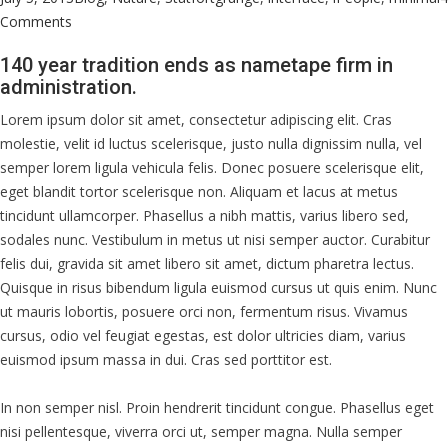
on
on
Comments
Schools
140 year tradition ends as nametape firm in
face
administration.
unannounced
inspections
Lorem ipsum dolor sit amet, consectetur adipiscing elit. Cras
over
molestie, velit id luctus scelerisque, justo nulla dignissim nulla, vel
parents’
semper lorem ligula vehicula felis. Donec posuere scelerisque elit,
behaviour
eget blandit tortor scelerisque non. Aliquam et lacus at metus
concerns.
tincidunt ullamcorper. Phasellus a nibh mattis, varius libero sed,
sodales nunc. Vestibulum in metus ut nisi semper auctor. Curabitur
felis dui, gravida sit amet libero sit amet, dictum pharetra lectus.
Quisque in risus bibendum ligula euismod cursus ut quis enim. Nunc
ut mauris lobortis, posuere orci non, fermentum risus. Vivamus
cursus, odio vel feugiat egestas, est dolor ultricies diam, varius
euismod ipsum massa in dui. Cras sed porttitor est.
In non semper nisl. Proin hendrerit tincidunt congue. Phasellus eget
nisi pellentesque, viverra orci ut, semper magna. Nulla semper