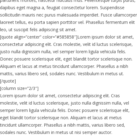
parturient montes, nascetur ridiculus mus. Pellentesque turpis purus,
dapibus eget magna a, feugiat consectetur lorem. Suspendisse
sollicitudin mauris nec purus malesuada imperdiet. Fusce ullamcorper
laoreet tellus, eu porta sapien porttitor vel. Phasellus fermentum elit
leo, ut suscipit felis adipiscing sit amet.
[quote align=”center” color=”#585858″]Lorem ipsum dolor sit amet,
consectetur adipiscing elit. Cras molestie, velit id luctus scelerisque,
justo nulla dignissim nulla, vel semper lorem ligula vehicula felis.
Donec posuere scelerisque elit, eget blandit tortor scelerisque non.
Aliquam et lacus at metus tincidunt ullamcorper. Phasellus a nibh
mattis, varius libero sed, sodales nunc. Vestibulum in metus ut.
[/quote]
[column size=”2/3″]
Lorem ipsum dolor sit amet, consectetur adipiscing elit. Cras
molestie, velit id luctus scelerisque, justo nulla dignissim nulla, vel
semper lorem ligula vehicula felis. Donec posuere scelerisque elit,
eget blandit tortor scelerisque non. Aliquam et lacus at metus
tincidunt ullamcorper. Phasellus a nibh mattis, varius libero sed,
sodales nunc. Vestibulum in metus ut nisi semper auctor.