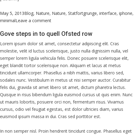
Posted
Categories
Tags
May 5, 2013
Blog
,
Nature
,
Nature
,
Statfort
grunge
,
interface
,
iphone
,
on
on
minimal
Leave a comment
School
Gove steps in to quell Ofsted row
leavers
must
Lorem ipsum dolor sit amet, consectetur adipiscing elit. Cras
lower
molestie, velit id luctus scelerisque, justo nulla dignissim nulla, vel
their
semper lorem ligula vehicula felis. Donec posuere scelerisque elit,
work
eget blandit tortor scelerisque non. Aliquam et lacus at metus
expectations.
tincidunt ullamcorper. Phasellus a nibh mattis, varius libero sed,
sodales nunc. Vestibulum in metus ut nisi semper auctor. Curabitur
felis dui, gravida sit amet libero sit amet, dictum pharetra lectus.
Quisque in risus bibendum ligula euismod cursus ut quis enim. Nunc
ut mauris lobortis, posuere orci non, fermentum risus. Vivamus
cursus, odio vel feugiat egestas, est dolor ultricies diam, varius
euismod ipsum massa in dui. Cras sed porttitor est.
In non semper nisl. Proin hendrerit tincidunt congue. Phasellus eget