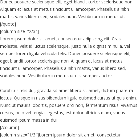
Donec posuere scelerisque elit, eget blandit tortor scelerisque non.
Aliquam et lacus at metus tincidunt ullamcorper. Phasellus a nibh
mattis, varius libero sed, sodales nunc. Vestibulum in metus ut.
[/quote]
[column size=”2/3″]
Lorem ipsum dolor sit amet, consectetur adipiscing elit. Cras
molestie, velit id luctus scelerisque, justo nulla dignissim nulla, vel
semper lorem ligula vehicula felis. Donec posuere scelerisque elit,
eget blandit tortor scelerisque non. Aliquam et lacus at metus
tincidunt ullamcorper. Phasellus a nibh mattis, varius libero sed,
sodales nunc. Vestibulum in metus ut nisi semper auctor.
Curabitur felis dui, gravida sit amet libero sit amet, dictum pharetra
lectus. Quisque in risus bibendum ligula euismod cursus ut quis enim.
Nunc ut mauris lobortis, posuere orci non, fermentum risus. Vivamus
cursus, odio vel feugiat egestas, est dolor ultricies diam, varius
euismod ipsum massa in dui.
[/column]
[column size=”1/3″]Lorem ipsum dolor sit amet, consectetur