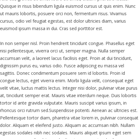
Quisque in risus bibendum ligula euismod cursus ut quis enim. Nunc
ut mauris lobortis, posuere orci non, fermentum risus. Vivamus
cursus, odio vel feugiat egestas, est dolor ultricies diam, varius
euismod ipsum massa in dui. Cras sed porttitor est.
In non semper nisl. Proin hendrerit tincidunt congue. Phasellus eget
nisi pellentesque, viverra orci ut, semper magna. Nulla semper
accumsan velit, a laoreet lacus facilisis eget. Proin at dui tincidunt,
dignissim purus eu, varius odio. Fusce adipiscing eu massa vel
sagittis. Donec condimentum posuere sem id lobortis. Proin id
congue lectus, eget viverra enim. Morbi ligula velit, consequat eget
velit vitae, luctus mattis lectus. Integer nisi dolor, pulvinar vitae purus
at, tincidunt semper erat. Mauris vitae interdum neque. Duis lobortis
tortor id ante gravida vulputate. Mauris suscipit varius ipsum, in
rhoncus orci rutrum sed.Suspendisse potenti. Aenean ac ultricies est.
Pellentesque tortor diam, pharetra vitae lorem in, pulvinar consequat
dolor. Aliquam et eleifend justo. Aliquam ac accumsan nibh. Nullam
egestas sodales nibh nec sodales. Mauris aliquet ipsum eget sem