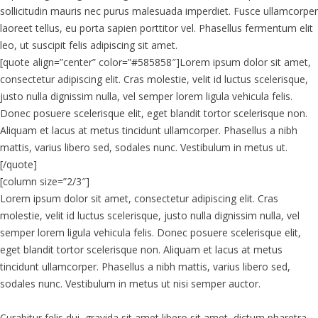
sollicitudin mauris nec purus malesuada imperdiet. Fusce ullamcorper
laoreet tellus, eu porta sapien porttitor vel. Phasellus fermentum elit
leo, ut suscipit felis adipiscing sit amet.
[quote align=”center” color=”#585858″]Lorem ipsum dolor sit amet,
consectetur adipiscing elit. Cras molestie, velit id luctus scelerisque,
justo nulla dignissim nulla, vel semper lorem ligula vehicula felis.
Donec posuere scelerisque elit, eget blandit tortor scelerisque non.
Aliquam et lacus at metus tincidunt ullamcorper. Phasellus a nibh
mattis, varius libero sed, sodales nunc. Vestibulum in metus ut.
[/quote]
[column size=”2/3″]
Lorem ipsum dolor sit amet, consectetur adipiscing elit. Cras
molestie, velit id luctus scelerisque, justo nulla dignissim nulla, vel
semper lorem ligula vehicula felis. Donec posuere scelerisque elit,
eget blandit tortor scelerisque non. Aliquam et lacus at metus
tincidunt ullamcorper. Phasellus a nibh mattis, varius libero sed,
sodales nunc. Vestibulum in metus ut nisi semper auctor.
Curabitur felis dui, gravida sit amet libero sit amet, dictum pharetra