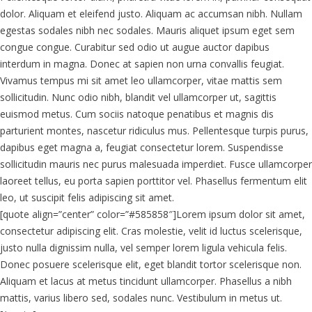
dolor. Aliquam et eleifend justo. Aliquam ac accumsan nibh. Nullam
egestas sodales nibh nec sodales. Mauris aliquet ipsum eget sem
congue congue. Curabitur sed odio ut augue auctor dapibus
interdum in magna. Donec at sapien non urna convallis feugiat.
Vivamus tempus mi sit amet leo ullamcorper, vitae mattis sem
sollicitudin. Nunc odio nibh, blandit vel ullamcorper ut, sagittis
euismod metus. Cum sociis natoque penatibus et magnis dis
parturient montes, nascetur ridiculus mus. Pellentesque turpis purus,
dapibus eget magna a, feugiat consectetur lorem. Suspendisse
sollicitudin mauris nec purus malesuada imperdiet. Fusce ullamcorper
laoreet tellus, eu porta sapien porttitor vel. Phasellus fermentum elit
leo, ut suscipit felis adipiscing sit amet.
[quote align=”center” color=”#585858″]Lorem ipsum dolor sit amet,
consectetur adipiscing elit. Cras molestie, velit id luctus scelerisque,
justo nulla dignissim nulla, vel semper lorem ligula vehicula felis.
Donec posuere scelerisque elit, eget blandit tortor scelerisque non.
Aliquam et lacus at metus tincidunt ullamcorper. Phasellus a nibh
mattis, varius libero sed, sodales nunc. Vestibulum in metus ut.