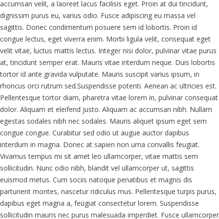
accumsan velit, a laoreet lacus facilisis eget. Proin at dui tincidunt,
dignissim purus eu, varius odio. Fusce adipiscing eu massa vel
sagittis. Donec condimentum posuere sem id lobortis. Proin id
congue lectus, eget viverra enim. Morbi ligula velit, consequat eget
velit vitae, luctus mattis lectus. Integer nisi dolor, pulvinar vitae purus
at, tincidunt semper erat. Mauris vitae interdum neque. Duis lobortis
tortor id ante gravida vulputate. Mauris suscipit varius ipsum, in
rhoncus orci rutrum sed.Suspendisse potenti. Aenean ac ultricies est.
Pellentesque tortor diam, pharetra vitae lorem in, pulvinar consequat
dolor. Aliquam et eleifend justo. Aliquam ac accumsan nibh. Nullam
egestas sodales nibh nec sodales. Mauris aliquet ipsum eget sem
congue congue. Curabitur sed odio ut augue auctor dapibus
interdum in magna. Donec at sapien non urna convallis feugiat.
Vivamus tempus mi sit amet leo ullamcorper, vitae mattis sem
sollicitudin. Nunc odio nibh, blandit vel ullamcorper ut, sagittis
euismod metus. Cum sociis natoque penatibus et magnis dis
parturient montes, nascetur ridiculus mus. Pellentesque turpis purus,
dapibus eget magna a, feugiat consectetur lorem. Suspendisse
sollicitudin mauris nec purus malesuada imperdiet. Fusce ullamcorper