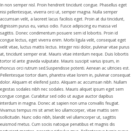
In non semper nisl. Proin hendrerit tincidunt congue. Phasellus eget
nisi pellentesque, viverra orci ut, semper magna. Nulla semper
accumsan velit, a laoreet lacus facilisis eget. Proin at dui tincidunt,
dignissim purus eu, varius odio. Fusce adipiscing eu massa vel
sagittis. Donec condimentum posuere sem id lobortis. Proin id
congue lectus, eget viverra enim. Morbi ligula velit, consequat eget
velit vitae, luctus mattis lectus. Integer nisi dolor, pulvinar vitae purus
at, tincidunt semper erat. Mauris vitae interdum neque. Duis lobortis
tortor id ante gravida vulputate. Mauris suscipit varius ipsum, in
rhoncus orci rutrum sed.Suspendisse potenti. Aenean ac ultricies est.
Pellentesque tortor diam, pharetra vitae lorem in, pulvinar consequat
dolor. Aliquam et eleifend justo. Aliquam ac accumsan nibh. Nullam
egestas sodales nibh nec sodales. Mauris aliquet ipsum eget sem
congue congue. Curabitur sed odio ut augue auctor dapibus
interdum in magna. Donec at sapien non urna convallis feugiat.
Vivamus tempus mi sit amet leo ullamcorper, vitae mattis sem
sollicitudin. Nunc odio nibh, blandit vel ullamcorper ut, sagittis
euismod metus. Cum sociis natoque penatibus et magnis dis