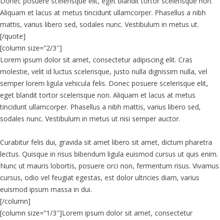
Donec posuere scelerisque elit, eget blandit tortor scelerisque non.
Aliquam et lacus at metus tincidunt ullamcorper. Phasellus a nibh
mattis, varius libero sed, sodales nunc. Vestibulum in metus ut.
[/quote]
[column size=”2/3″]
Lorem ipsum dolor sit amet, consectetur adipiscing elit. Cras
molestie, velit id luctus scelerisque, justo nulla dignissim nulla, vel
semper lorem ligula vehicula felis. Donec posuere scelerisque elit,
eget blandit tortor scelerisque non. Aliquam et lacus at metus
tincidunt ullamcorper. Phasellus a nibh mattis, varius libero sed,
sodales nunc. Vestibulum in metus ut nisi semper auctor.
Curabitur felis dui, gravida sit amet libero sit amet, dictum pharetra
lectus. Quisque in risus bibendum ligula euismod cursus ut quis enim.
Nunc ut mauris lobortis, posuere orci non, fermentum risus. Vivamus
cursus, odio vel feugiat egestas, est dolor ultricies diam, varius
euismod ipsum massa in dui.
[/column]
[column size=”1/3″]Lorem ipsum dolor sit amet, consectetur