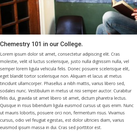
Chemestry 101 in our College.
Lorem ipsum dolor sit amet, consectetur adipiscing elit. Cras
molestie, velit id luctus scelerisque, justo nulla dignissim nulla, vel
semper lorem ligula vehicula felis. Donec posuere scelerisque elit,
eget blandit tortor scelerisque non. Aliquam et lacus at metus
tincidunt ullamcorper. Phasellus a nibh mattis, varius libero sed,
sodales nunc. Vestibulum in metus ut nisi semper auctor. Curabitur
felis dui, gravida sit amet libero sit amet, dictum pharetra lectus.
Quisque in risus bibendum ligula euismod cursus ut quis enim. Nunc
ut mauris lobortis, posuere orci non, fermentum risus. Vivamus
cursus, odio vel feugiat egestas, est dolor ultricies diam, varius
euismod ipsum massa in dui. Cras sed porttitor est.