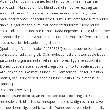
Vivamus tempus mi sit amet leo ullamcorper, vitae mattis sem
sollicitudin. Nunc odio nibh, blandit vel ullamcorper ut, sagittis
euismod metus. Cum sociis natoque penatibus et magnis dis
parturient montes, nascetur ridiculus mus. Pellentesque turpis purus,
dapibus eget magna a, feugiat consectetur lorem. Suspendisse
sollicitudin mauris nec purus malesuada imperdiet. Fusce ullamcorper
laoreet tellus, eu porta sapien porttitor vel. Phasellus fermentum elit
leo, ut suscipit felis adipiscing sit amet.
[quote align=”center” color=”#585858″]Lorem ipsum dolor sit amet,
consectetur adipiscing elit. Cras molestie, velit id luctus scelerisque,
justo nulla dignissim nulla, vel semper lorem ligula vehicula felis.
Donec posuere scelerisque elit, eget blandit tortor scelerisque non.
Aliquam et lacus at metus tincidunt ullamcorper. Phasellus a nibh
mattis, varius libero sed, sodales nunc. Vestibulum in metus ut.
[/quote]
[column size=”2/3″]
Lorem ipsum dolor sit amet, consectetur adipiscing elit. Cras
molestie, velit id luctus scelerisque, justo nulla dignissim nulla, vel
semper lorem ligula vehicula felis. Donec posuere scelerisque elit,