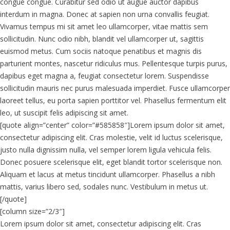
congue congue. Curabitur sed odio ut augue auctor dapibus
interdum in magna. Donec at sapien non urna convallis feugiat.
Vivamus tempus mi sit amet leo ullamcorper, vitae mattis sem
sollicitudin. Nunc odio nibh, blandit vel ullamcorper ut, sagittis
euismod metus. Cum sociis natoque penatibus et magnis dis
parturient montes, nascetur ridiculus mus. Pellentesque turpis purus,
dapibus eget magna a, feugiat consectetur lorem. Suspendisse
sollicitudin mauris nec purus malesuada imperdiet. Fusce ullamcorper
laoreet tellus, eu porta sapien porttitor vel. Phasellus fermentum elit
leo, ut suscipit felis adipiscing sit amet.
[quote align=”center” color=”#585858″]Lorem ipsum dolor sit amet,
consectetur adipiscing elit. Cras molestie, velit id luctus scelerisque,
justo nulla dignissim nulla, vel semper lorem ligula vehicula felis.
Donec posuere scelerisque elit, eget blandit tortor scelerisque non.
Aliquam et lacus at metus tincidunt ullamcorper. Phasellus a nibh
mattis, varius libero sed, sodales nunc. Vestibulum in metus ut.
[/quote]
[column size=”2/3″]
Lorem ipsum dolor sit amet, consectetur adipiscing elit. Cras