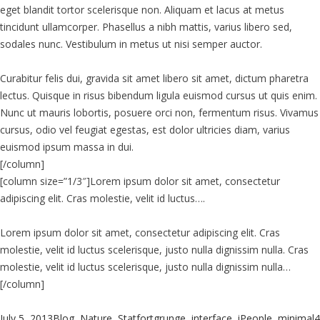
eget blandit tortor scelerisque non. Aliquam et lacus at metus
tincidunt ullamcorper. Phasellus a nibh mattis, varius libero sed,
sodales nunc. Vestibulum in metus ut nisi semper auctor.
Curabitur felis dui, gravida sit amet libero sit amet, dictum pharetra
lectus. Quisque in risus bibendum ligula euismod cursus ut quis enim.
Nunc ut mauris lobortis, posuere orci non, fermentum risus. Vivamus
cursus, odio vel feugiat egestas, est dolor ultricies diam, varius
euismod ipsum massa in dui.
[/column]
[column size=”1/3″]Lorem ipsum dolor sit amet, consectetur
adipiscing elit. Cras molestie, velit id luctus….
Lorem ipsum dolor sit amet, consectetur adipiscing elit. Cras
molestie, velit id luctus scelerisque, justo nulla dignissim nulla. Cras
molestie, velit id luctus scelerisque, justo nulla dignissim nulla…
[/column]
Posted
Categories
Tags
July 5, 2013
Blog
,
Nature
,
Statfort
grunge
,
interface
,
iPeople
,
minimal
4