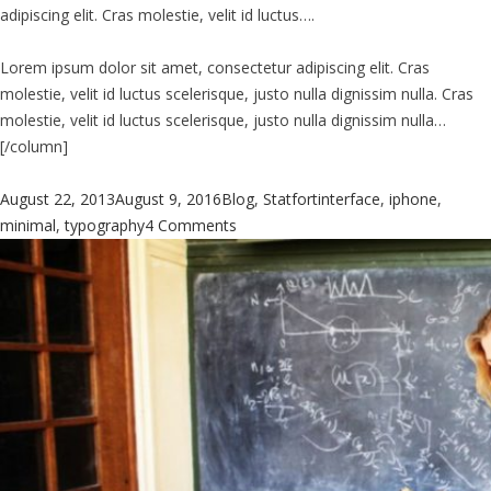
adipiscing elit. Cras molestie, velit id luctus….
Lorem ipsum dolor sit amet, consectetur adipiscing elit. Cras
molestie, velit id luctus scelerisque, justo nulla dignissim nulla. Cras
molestie, velit id luctus scelerisque, justo nulla dignissim nulla…
[/column]
Posted
Categories
Tags
August 22, 2013
August 9, 2016
Blog
,
Statfort
interface
,
iphone
,
on
on
minimal
,
typography
4 Comments
Stuyding
music
at
Academy.