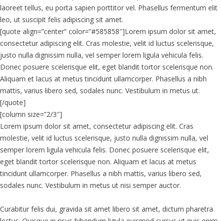
laoreet tellus, eu porta sapien porttitor vel. Phasellus fermentum elit
leo, ut suscipit felis adipiscing sit amet.
[quote align=”center” color=”#585858″]Lorem ipsum dolor sit amet,
consectetur adipiscing elit. Cras molestie, velit id luctus scelerisque,
justo nulla dignissim nulla, vel semper lorem ligula vehicula felis.
Donec posuere scelerisque elit, eget blandit tortor scelerisque non.
Aliquam et lacus at metus tincidunt ullamcorper. Phasellus a nibh
mattis, varius libero sed, sodales nunc. Vestibulum in metus ut.
[/quote]
[column size=”2/3″]
Lorem ipsum dolor sit amet, consectetur adipiscing elit. Cras
molestie, velit id luctus scelerisque, justo nulla dignissim nulla, vel
semper lorem ligula vehicula felis. Donec posuere scelerisque elit,
eget blandit tortor scelerisque non. Aliquam et lacus at metus
tincidunt ullamcorper. Phasellus a nibh mattis, varius libero sed,
sodales nunc. Vestibulum in metus ut nisi semper auctor.
Curabitur felis dui, gravida sit amet libero sit amet, dictum pharetra
lectus. Quisque in risus bibendum ligula euismod cursus ut quis enim.