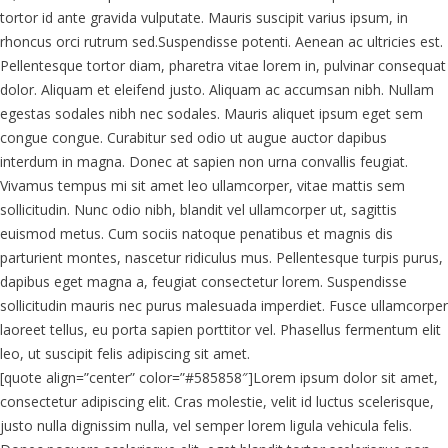
tortor id ante gravida vulputate. Mauris suscipit varius ipsum, in
rhoncus orci rutrum sed.Suspendisse potenti. Aenean ac ultricies est.
Pellentesque tortor diam, pharetra vitae lorem in, pulvinar consequat
dolor. Aliquam et eleifend justo. Aliquam ac accumsan nibh. Nullam
egestas sodales nibh nec sodales. Mauris aliquet ipsum eget sem
congue congue. Curabitur sed odio ut augue auctor dapibus
interdum in magna. Donec at sapien non urna convallis feugiat.
Vivamus tempus mi sit amet leo ullamcorper, vitae mattis sem
sollicitudin. Nunc odio nibh, blandit vel ullamcorper ut, sagittis
euismod metus. Cum sociis natoque penatibus et magnis dis
parturient montes, nascetur ridiculus mus. Pellentesque turpis purus,
dapibus eget magna a, feugiat consectetur lorem. Suspendisse
sollicitudin mauris nec purus malesuada imperdiet. Fusce ullamcorper
laoreet tellus, eu porta sapien porttitor vel. Phasellus fermentum elit
leo, ut suscipit felis adipiscing sit amet.
[quote align=”center” color=”#585858″]Lorem ipsum dolor sit amet,
consectetur adipiscing elit. Cras molestie, velit id luctus scelerisque,
justo nulla dignissim nulla, vel semper lorem ligula vehicula felis.