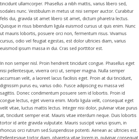
tincidunt ullamcorper. Phasellus a nibh mattis, varius libero sed,
sodales nunc. Vestibulum in metus ut nisi semper auctor. Curabitur
felis dui, gravida sit amet libero sit amet, dictum pharetra lectus.
Quisque in risus bibendum ligula euismod cursus ut quis enim. Nunc
ut mauris lobortis, posuere orci non, fermentum risus. Vivamus
cursus, odio vel feugiat egestas, est dolor ultricies diam, varius
euismod ipsum massa in dui. Cras sed porttitor est.
In non semper nisl. Proin hendrerit tincidunt congue. Phasellus eget
nisi pellentesque, viverra orci ut, semper magna. Nulla semper
accumsan velit, a laoreet lacus facilisis eget. Proin at dui tincidunt,
dignissim purus eu, varius odio. Fusce adipiscing eu massa vel
sagittis. Donec condimentum posuere sem id lobortis. Proin id
congue lectus, eget viverra enim. Morbi ligula velit, consequat eget
velit vitae, luctus mattis lectus. Integer nisi dolor, pulvinar vitae purus
at, tincidunt semper erat. Mauris vitae interdum neque. Duis lobortis
tortor id ante gravida vulputate. Mauris suscipit varius ipsum, in
rhoncus orci rutrum sed.Suspendisse potenti. Aenean ac ultricies est.
Pellentesque tortor diam, pharetra vitae lorem in, pulvinar consequat