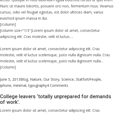
Nunc ut mauris lobortis, posuere orci non, fermentum risus. Vivamus
cursus, odio vel feugiat egestas, est dolor ultricies diam, varius
euismod ipsum massa in dui.
[/column]
[column size=”1/3″]Lorem ipsum dolor sit amet, consectetur
adipiscing elit. Cras molestie, velit id luctus….
Lorem ipsum dolor sit amet, consectetur adipiscing elit. Cras
molestie, velit id luctus scelerisque, justo nulla dignissim nulla. Cras
molestie, velit id luctus scelerisque, justo nulla dignissim nulla…
[/column]
Posted
Categories
Tags
June 5, 2013
Blog
,
Nature
,
Our Story
,
Science
,
Statfort
iPeople
,
on
on
iphone
,
minimal
,
typography
4 Comments
140
College leavers ‘totally unprepared for demands
year
of work’.
tradition
ends
Lorem ipsum dolor sit amet, consectetur adipiscing elit. Cras