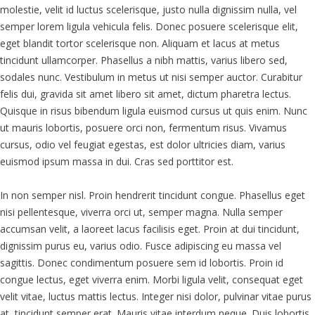
molestie, velit id luctus scelerisque, justo nulla dignissim nulla, vel
semper lorem ligula vehicula felis. Donec posuere scelerisque elit,
eget blandit tortor scelerisque non. Aliquam et lacus at metus
tincidunt ullamcorper. Phasellus a nibh mattis, varius libero sed,
sodales nunc. Vestibulum in metus ut nisi semper auctor. Curabitur
felis dui, gravida sit amet libero sit amet, dictum pharetra lectus.
Quisque in risus bibendum ligula euismod cursus ut quis enim. Nunc
ut mauris lobortis, posuere orci non, fermentum risus. Vivamus
cursus, odio vel feugiat egestas, est dolor ultricies diam, varius
euismod ipsum massa in dui. Cras sed porttitor est.
In non semper nisl. Proin hendrerit tincidunt congue. Phasellus eget
nisi pellentesque, viverra orci ut, semper magna. Nulla semper
accumsan velit, a laoreet lacus facilisis eget. Proin at dui tincidunt,
dignissim purus eu, varius odio. Fusce adipiscing eu massa vel
sagittis. Donec condimentum posuere sem id lobortis. Proin id
congue lectus, eget viverra enim. Morbi ligula velit, consequat eget
velit vitae, luctus mattis lectus. Integer nisi dolor, pulvinar vitae purus
at, tincidunt semper erat. Mauris vitae interdum neque. Duis lobortis