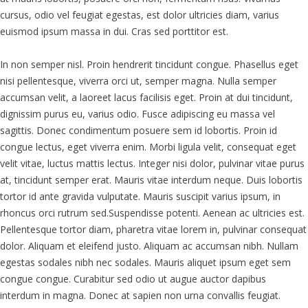
cursus, odio vel feugiat egestas, est dolor ultricies diam, varius
euismod ipsum massa in dui. Cras sed porttitor est.
In non semper nisl. Proin hendrerit tincidunt congue. Phasellus eget
nisi pellentesque, viverra orci ut, semper magna. Nulla semper
accumsan velit, a laoreet lacus facilisis eget. Proin at dui tincidunt,
dignissim purus eu, varius odio. Fusce adipiscing eu massa vel
sagittis. Donec condimentum posuere sem id lobortis. Proin id
congue lectus, eget viverra enim. Morbi ligula velit, consequat eget
velit vitae, luctus mattis lectus. Integer nisi dolor, pulvinar vitae purus
at, tincidunt semper erat. Mauris vitae interdum neque. Duis lobortis
tortor id ante gravida vulputate. Mauris suscipit varius ipsum, in
rhoncus orci rutrum sed.Suspendisse potenti. Aenean ac ultricies est.
Pellentesque tortor diam, pharetra vitae lorem in, pulvinar consequat
dolor. Aliquam et eleifend justo. Aliquam ac accumsan nibh. Nullam
egestas sodales nibh nec sodales. Mauris aliquet ipsum eget sem
congue congue. Curabitur sed odio ut augue auctor dapibus
interdum in magna. Donec at sapien non urna convallis feugiat.