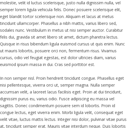
as
molestie, velit id luctus scelerisque, justo nulla dignissim nulla, vel
nametape
semper lorem ligula vehicula felis. Donec posuere scelerisque elit,
firm
eget blandit tortor scelerisque non. Aliquam et lacus at metus
in
tincidunt ullamcorper. Phasellus a nibh mattis, varius libero sed,
administration.
sodales nunc. Vestibulum in metus ut nisi semper auctor. Curabitur
felis dui, gravida sit amet libero sit amet, dictum pharetra lectus.
Quisque in risus bibendum ligula euismod cursus ut quis enim. Nunc
ut mauris lobortis, posuere orci non, fermentum risus. Vivamus
cursus, odio vel feugiat egestas, est dolor ultricies diam, varius
euismod ipsum massa in dui. Cras sed porttitor est.
In non semper nisl. Proin hendrerit tincidunt congue. Phasellus eget
nisi pellentesque, viverra orci ut, semper magna. Nulla semper
accumsan velit, a laoreet lacus facilisis eget. Proin at dui tincidunt,
dignissim purus eu, varius odio. Fusce adipiscing eu massa vel
sagittis. Donec condimentum posuere sem id lobortis. Proin id
congue lectus, eget viverra enim. Morbi ligula velit, consequat eget
velit vitae, luctus mattis lectus. Integer nisi dolor, pulvinar vitae purus
at, tincidunt semper erat. Mauris vitae interdum neque. Duis lobortis