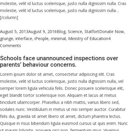
molestie, velit id luctus scelerisque, justo nulla dignissim nulla. Cras
molestie, velit id luctus scelerisque, justo nulla dignissim nulla…
[/column]
Posted
Categories
Tags
August 5, 2013
August 9, 2016
Blog
,
Science
,
Statfort
Donate Now
,
on
grunge
,
interface
,
iPeople
,
minimal
,
Ministry of Education
4
on
Comments
Pupils
Schools face unannounced inspections over
support
parents’ behaviour concerns.
teacher
who
Lorem ipsum dolor sit amet, consectetur adipiscing elit. Cras
shot
molestie, velit id luctus scelerisque, justo nulla dignissim nulla, vel
student
semper lorem ligula vehicula felis. Donec posuere scelerisque elit,
in
eget blandit tortor scelerisque non. Aliquam et lacus at metus
leg.
tincidunt ullamcorper. Phasellus a nibh mattis, varius libero sed,
sodales nunc. Vestibulum in metus ut nisi semper auctor. Curabitur
felis dui, gravida sit amet libero sit amet, dictum pharetra lectus.
Quisque in risus bibendum ligula euismod cursus ut quis enim. Nunc
ut mauris lobortis, posuere orci non, fermentum risus. Vivamus