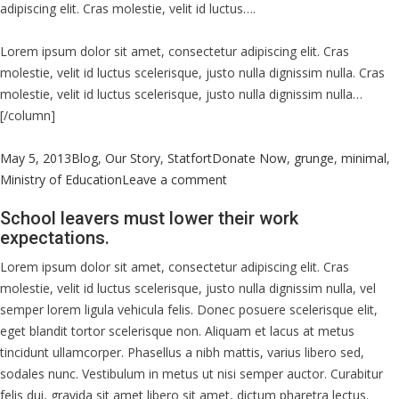
adipiscing elit. Cras molestie, velit id luctus….
Lorem ipsum dolor sit amet, consectetur adipiscing elit. Cras
molestie, velit id luctus scelerisque, justo nulla dignissim nulla. Cras
molestie, velit id luctus scelerisque, justo nulla dignissim nulla…
[/column]
Posted
Categories
Tags
May 5, 2013
Blog
,
Our Story
,
Statfort
Donate Now
,
grunge
,
minimal
,
on
on
Ministry of Education
Leave a comment
College
School leavers must lower their work
leavers
expectations.
‘totally
unprepared
Lorem ipsum dolor sit amet, consectetur adipiscing elit. Cras
for
molestie, velit id luctus scelerisque, justo nulla dignissim nulla, vel
demands
semper lorem ligula vehicula felis. Donec posuere scelerisque elit,
of
eget blandit tortor scelerisque non. Aliquam et lacus at metus
work’.
tincidunt ullamcorper. Phasellus a nibh mattis, varius libero sed,
sodales nunc. Vestibulum in metus ut nisi semper auctor. Curabitur
felis dui, gravida sit amet libero sit amet, dictum pharetra lectus.