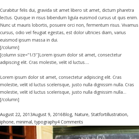
Curabitur felis dui, gravida sit amet libero sit amet, dictum pharetra
lectus. Quisque in risus bibendum ligula euismod cursus ut quis enim.
Nunc ut mauris lobortis, posuere orci non, fermentum risus. Vivamus
cursus, odio vel feugiat egestas, est dolor ultricies diam, varius
euismod ipsum massa in dui.
[/column]
[column size=”1/3″]Lorem ipsum dolor sit amet, consectetur
adipiscing elit. Cras molestie, velit id luctus….
Lorem ipsum dolor sit amet, consectetur adipiscing elit. Cras
molestie, velit id luctus scelerisque, justo nulla dignissim nulla. Cras
molestie, velit id luctus scelerisque, justo nulla dignissim nulla…
[/column]
Posted
Categories
Tags
August 22, 2013
August 9, 2016
Blog
,
Nature
,
Statfort
illustration
,
on
on
iphone
,
minimal
,
typography
4 Comments
Chemestry
101